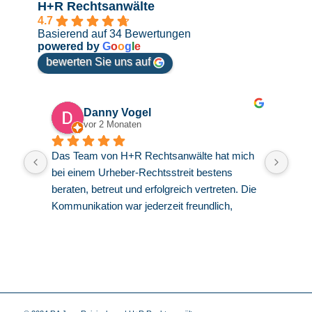
H+R Rechtsanwälte
4.7
Basierend auf 34 Bewertungen
powered by
G
o
o
g
l
e
bewerten Sie uns auf
Danny Vogel
vor 2 Monaten
Das Team von H+R Rechtsanwälte hat mich 
Herr
bei einem Urheber-Rechtsstreit bestens 
zusa
beraten, betreut und erfolgreich vertreten. Die 
empf
Kommunikation war jederzeit freundlich, 
zuve
kompetent und offen.
Inte
krit
gesa
habe
aufg
Kanz