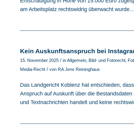
Entschädigung in Höhe von 15.000 Euro zugespr
am Arbeitsplatz rechtswidrig überwacht wurde
Kein Auskunftsanspruch bei Instagra
/
15. November 2025
in
Allgemein
,
Bild- und Fotorecht
,
Fot
/
Media-Recht
von
RA Jens Reininghaus
Das Landgericht Koblenz hat entschieden, dass 
Anspruch auf Auskunft über die Bestandsdaten d
und Textnachrichten handelt und keine rechtswi