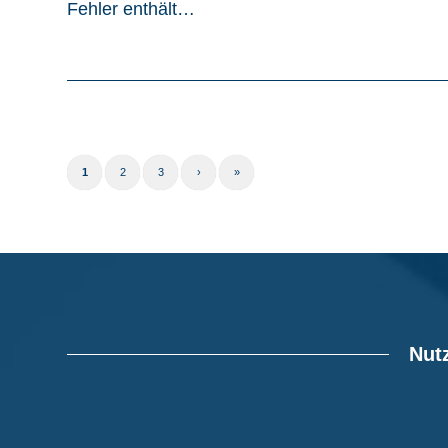
Fehler enthält…
1
2
3
›
»
Nutz