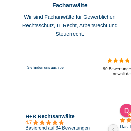
Fachanwälte
Wir sind Fachanwälte für Gewerblichen
Rechtsschutz, IT-Recht, Arbeitsrecht und
Steuerrecht.
Sie finden uns auch bei
90 Bewertunge
anwalt.de
arte
Julia K.
n
vor 8 Monaten
H+R Rechtsanwälte
4.7
nahezu ein Jahr 
Sehr nette und kompetente 
Basierend auf 34 Bewertungen