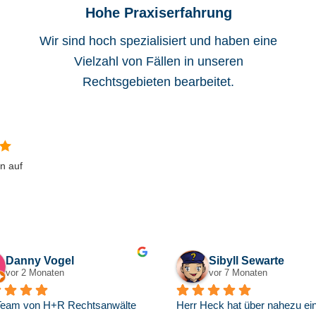
Hohe Praxiserfahrung
Wir sind hoch spezialisiert und haben eine
Vielzahl von Fällen in unseren
Rechtsgebieten bearbeitet.
n auf
ʎpoq ou
Can62 Korkma
vor 8 Monaten
letztes Jahr
Habe mich an Herrn Heck gewandt 
Die Anwaltskanzlei kann 