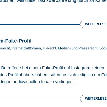
ochen, weil dieser fast zwei Jahre lang durch 34 Kame
…
WEITERLESE
m-Fake-Profil
orecht
,
Internetplattformen
,
IT-Recht
,
Medien- und Presserecht
,
Soci
Betroffene bei einem Fake-Profil auf Instagram keinen
es Profilinhabers haben, sofern es sich lediglich um Fo
drigen audiovisuellen Inhalte vorliegen…
WEITERLESE