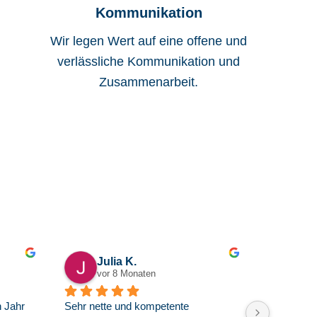
Kommunikation
Wir legen Wert auf eine offene und
verlässliche Kommunikation und
Zusammenarbeit.
z24
K. W.
letztes Jahr
ich mit 
Herr Reininghaus hat mich in 
Herr