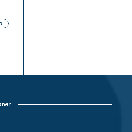
N
ionen