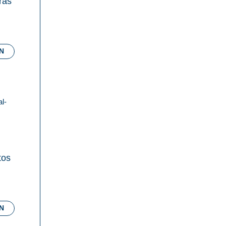
ras
N
al-
tos
N