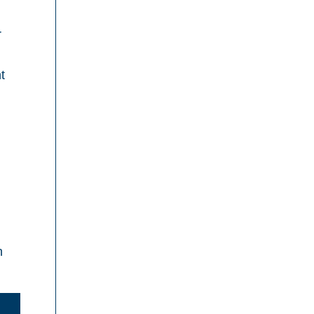
r
t
h