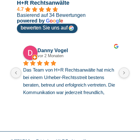
H+R Rechtsanwälte
4.7
Basierend auf 34 Bewertungen
powered by
G
o
o
g
l
e
bewerten Sie uns auf
Danny Vogel
vor 2 Monaten
Das Team von H+R Rechtsanwälte hat mich 
Herr
bei einem Urheber-Rechtsstreit bestens 
zusa
beraten, betreut und erfolgreich vertreten. Die 
empf
Kommunikation war jederzeit freundlich, 
zuve
kompetent und offen.
Inte
krit
gesa
habe
aufg
Kanz