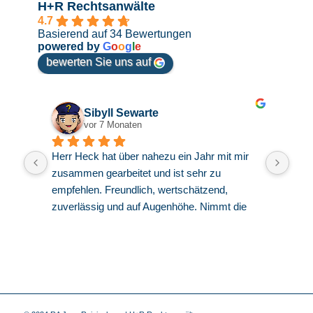
H+R Rechtsanwälte
4.7
Basierend auf 34 Bewertungen
powered by
G
o
o
g
l
e
bewerten Sie uns auf
Sibyll Sewarte
vor 7 Monaten
ch 
Herr Heck hat über nahezu ein Jahr mit mir 
Seh
zusammen gearbeitet und ist sehr zu 
und 
Die 
empfehlen. Freundlich, wertschätzend, 
zuverlässig und auf Augenhöhe. Nimmt die 
Interessen wahr, aber hält auch nicht mit 
kritischem Denken hinterm Berg. Was für die 
gesamte Kanzlei und alle Mitarbeiter gilt. Ich 
habe mich dort von Anfang an sehr gut 
aufgehoben und beraten gefühlt. Ich kann die 
Kanzlei also uneingeschränkt empfehlen und 