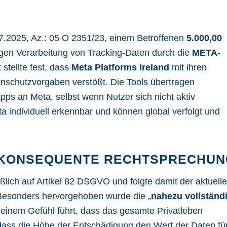
07.2025, Az.: 05 O 2351/23
, einem Betroffenen
5.000,00
igen Verarbeitung von Tracking-Daten durch die
META-
stellte fest, dass
Meta Platforms Ireland
mit ihren
nschutzvorgaben
verstößt. Die Tools übertragen
s an Meta, selbst wenn Nutzer sich nicht aktiv
 individuell erkennbar und können global verfolgt und
 KONSEQUENTE RECHTSPRECHUN
ßlich auf
Artikel 82 DSGVO
und folgte damit der aktuell
Besonders hervorgehoben wurde die „
nahezu vollständ
u einem Gefühl führt, dass das gesamte Privatleben
, dass die Höhe der Entschädigung den Wert der Daten fü