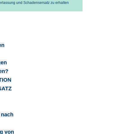
terlassung und Schadensersatz zu erhalten
en
gen
en?
TION
SATZ
 nach
g von