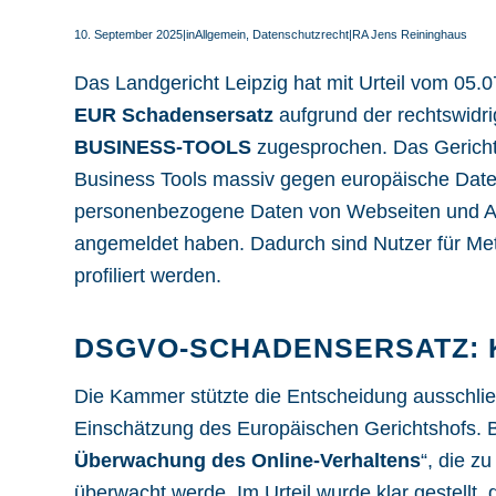
10. September 2025
|
in
Allgemein
,
Datenschutzrecht
|
RA Jens Reininghaus
Das
Landgericht Leipzig hat mit Urteil vom 05.
EUR Schadensersatz
aufgrund der rechtswidr
BUSINESS-TOOLS
zugesprochen. Das Gericht 
Business Tools massiv gegen europäische
Date
personenbezogene Daten von Webseiten und App
angemeldet haben. Dadurch sind Nutzer für Meta
profiliert werden.
DSGVO-SCHADENSERSATZ:
Die Kammer stützte die Entscheidung ausschlie
Einschätzung des Europäischen Gerichtshofs. 
Überwachung des Online-Verhaltens
“, die z
überwacht werde. Im Urteil wurde klar gestellt