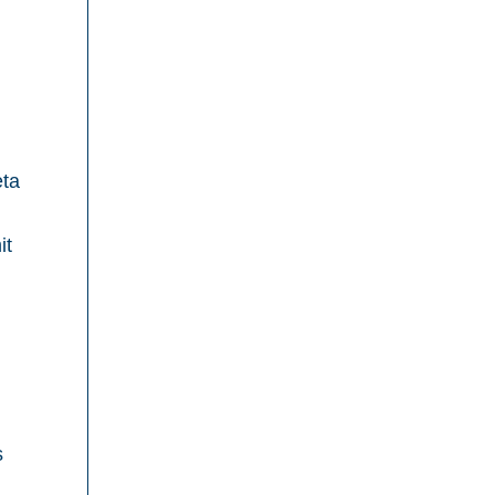
eta
it
s