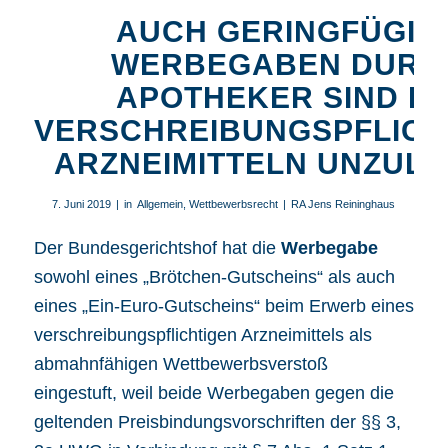
AUCH GERINGFÜGIG
WERBEGABEN DURC
APOTHEKER SIND BE
VERSCHREIBUNGSPFLICH
ARZNEIMITTELN UNZULÄ
7. Juni 2019
|
in
Allgemein
,
Wettbewerbsrecht
|
RA Jens Reininghaus
Der Bundesgerichtshof hat die
Werbegabe
sowohl eines „Brötchen-Gutscheins“ als auch
eines „Ein-Euro-Gutscheins“ beim Erwerb eines
verschreibungspflichtigen Arzneimittels als
abmahnfähigen Wettbewerbsverstoß
eingestuft, weil beide Werbegaben gegen die
geltenden Preisbindungsvorschriften der
§§ 3
,