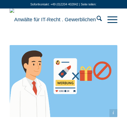
Sofortkontakt: +49 (0)2204 402842 | Seite teilen:
Bildquelle: KI-generiert