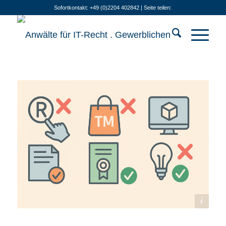
Sofortkontakt: +49 (0)2204 402842 | Seite teilen:
Bildquelle: KI-generiert