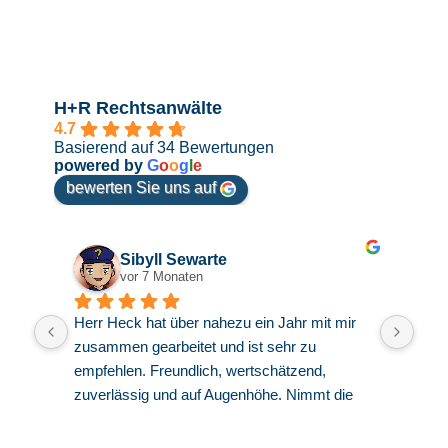
H+R Rechtsanwälte
4.7
Basierend auf 34 Bewertungen
powered by
G
o
o
g
l
e
bewerten Sie uns auf
Sibyll Sewarte
vor 7 Monaten
ch 
Herr Heck hat über nahezu ein Jahr mit mir 
Seh
zusammen gearbeitet und ist sehr zu 
und 
Die 
empfehlen. Freundlich, wertschätzend, 
zuverlässig und auf Augenhöhe. Nimmt die 
Interessen wahr, aber hält auch nicht mit 
kritischem Denken hinterm Berg. Was für die 