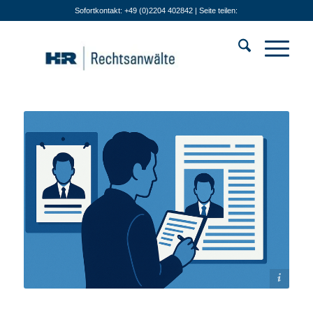
Sofortkontakt: +49 (0)2204 402842 | Seite teilen:
Bildquelle: KI-generiert