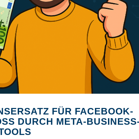
Bildquelle: KI-generiert
NSERSATZ FÜR FACEBOOK-
S DURCH META-BUSINESS-
OOLS