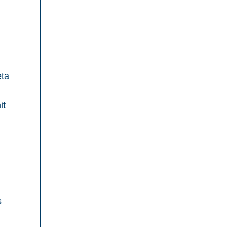
eta
it
s