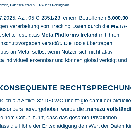
gemein
,
Datenschutzrecht
|
RA Jens Reininghaus
07.2025, Az.: 05 O 2351/23
, einem Betroffenen
5.000,00
igen Verarbeitung von Tracking-Daten durch die
META-
stellte fest, dass
Meta Platforms Ireland
mit ihren
nschutzvorgaben
verstößt. Die Tools übertragen
s an Meta, selbst wenn Nutzer sich nicht aktiv
 individuell erkennbar und können global verfolgt und
 KONSEQUENTE RECHTSPRECHUN
ßlich auf
Artikel 82 DSGVO
und folgte damit der aktuell
Besonders hervorgehoben wurde die „
nahezu vollständ
u einem Gefühl führt, dass das gesamte Privatleben
, dass die Höhe der Entschädigung den Wert der Daten fü