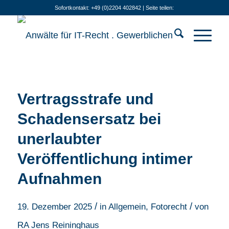
Sofortkontakt: +49 (0)2204 402842 | Seite teilen:
Vertragsstrafe und
Schadensersatz bei
unerlaubter
Veröffentlichung intimer
Aufnahmen
/
/
19. Dezember 2025
in
Allgemein
,
Fotorecht
von
RA Jens Reininghaus