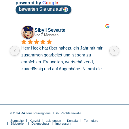
powered by
G
o
o
g
l
e
bewerten Sie uns auf
Sibyll Sewarte
vor 7 Monaten
ch 
Herr Heck hat über nahezu ein Jahr mit mir 
Seh
zusammen gearbeitet und ist sehr zu 
und 
Die 
empfehlen. Freundlich, wertschätzend, 
zuverlässig und auf Augenhöhe. Nimmt die 
Interessen wahr, aber hält auch nicht mit 
kritischem Denken hinterm Berg. Was für die 
gesamte Kanzlei und alle Mitarbeiter gilt. Ich 
habe mich dort von Anfang an sehr gut 
aufgehoben und beraten gefühlt. Ich kann die 
Kanzlei also uneingeschränkt empfehlen und 
© 2024 RA Jens Reininghaus | H+R Rechtsanwälte
sage an dieser Stelle nochmal ein dickes 
Startseite
Kanzlei
Leistungen
Kontakt
Formulare
DANKE an Alle!
Bildquellen
Datenschutz
Impressum