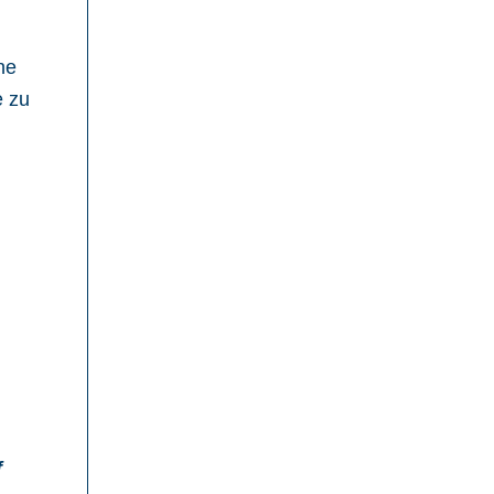
ne
e zu
f