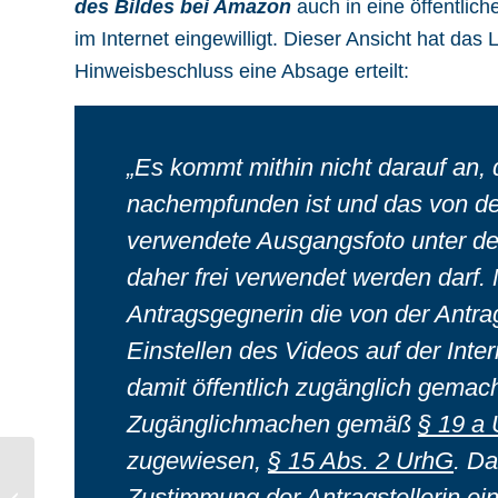
des Bildes bei Amazon
auch in eine öffentli
im Internet eingewilligt. Dieser Ansicht hat da
Hinweisbeschluss eine Absage erteilt:
„Es kommt mithin nicht darauf an,
nachempfunden ist und das von der 
verwendete Ausgangsfoto unter de
daher frei verwendet werden darf.
Antragsgegnerin die von der Antrag
Einstellen des Videos auf der Inte
damit öffentlich zugänglich gemac
Zugänglichmachen gemäß
§ 19 a
zugewiesen,
§ 15 Abs. 2 UrhG
. Da
Landgericht Köln erlässt
Unterlassungsverfügung
Zustimmung der Antragstellerin ei