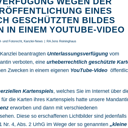
VERFÜGUNG WEGEN DER
RÖFFENTLICHUNG EINES
H GESCHÜTZTEN BILDES
 IN EINEM YOUTUBE-VIDEO
d- und Fotorecht
,
Kanzlei-News
|
RA Jens Reininghaus
 Kanzlei beantragten
Unterlassungsverfügung
vom
antin verboten, eine
urheberrechtlich geschützte Kart
chen Zwecken in einem eigenen
YouTube-Video
öffentli
erziellen Kartenspiels
, welches Sie im Internet über di
 für die Karten ihres Kartenspiels hatte unsere Mandanti
zenz
erworben und dann mit verschiedenen
en. Diese so erschaffenen Lichtbilder sind jedenfalls 
1 Nr. 4, Abs. 2 UrhG
im Wege der so genannten
„kleine