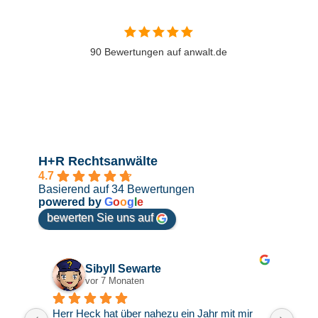
90 Bewertungen auf anwalt.de
H+R Rechtsanwälte
4.7
Basierend auf 34 Bewertungen
powered by
G
o
o
g
l
e
bewerten Sie uns auf
Sibyll Sewarte
vor 7 Monaten
ch 
Herr Heck hat über nahezu ein Jahr mit mir 
Seh