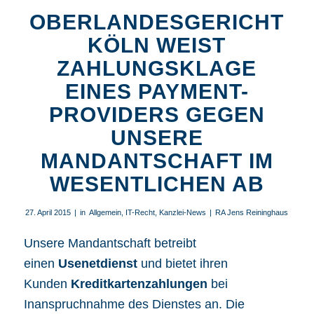
OBERLANDESGERICHT
KÖLN WEIST
ZAHLUNGSKLAGE
EINES PAYMENT-
PROVIDERS GEGEN
UNSERE
MANDANTSCHAFT IM
WESENTLICHEN AB
27. April 2015
|
in
Allgemein
,
IT-Recht
,
Kanzlei-News
|
RA Jens Reininghaus
Unsere Mandantschaft betreibt
einen
Usenetdienst
und bietet ihren
Kunden
Kreditkartenzahlungen
bei
Inanspruchnahme des Dienstes an. Die